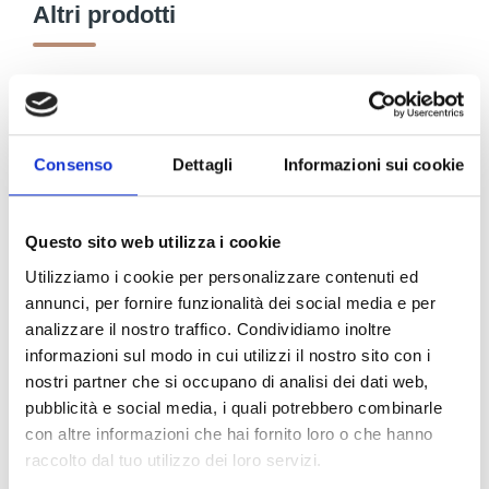
Altri prodotti
Tovagliati e Mollettoni
Consenso
Dettagli
Informazioni sui cookie
Espansi
Questo sito web utilizza i cookie
Tappeti
Utilizziamo i cookie per personalizzare contenuti ed
annunci, per fornire funzionalità dei social media e per
analizzare il nostro traffico. Condividiamo inoltre
Zerbini
informazioni sul modo in cui utilizzi il nostro sito con i
nostri partner che si occupano di analisi dei dati web,
Stuoie e Passatoie
pubblicità e social media, i quali potrebbero combinarle
con altre informazioni che hai fornito loro o che hanno
Articoli bagno
raccolto dal tuo utilizzo dei loro servizi.