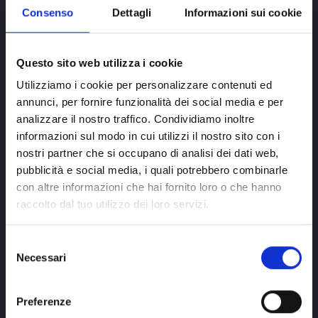
Consenso
Dettagli
Informazioni sui cookie
rimane sempre lo stesso:
- fare del proprio lavoro un servizio alla clientela con un
impegno comune per il miglior risultato possibile
Questo sito web utilizza i cookie
- distinguersi per una particolare attenzione sulla
Utilizziamo i cookie per personalizzare contenuti ed
qualità dei materiali, garantendo assortimenti
annunci, per fornire funzionalità dei social media e per
importanti e proponendo sovente novità nella gamma
analizzare il nostro traffico. Condividiamo inoltre
articoli
informazioni sul modo in cui utilizzi il nostro sito con i
- proporre più di 4.000 prodotti in pronta consegna e
nostri partner che si occupano di analisi dei dati web,
pubblicità e social media, i quali potrebbero combinarle
disponibili in tempo reale in un magazzino che
con altre informazioni che hai fornito loro o che hanno
attualmente è di 3000 MQ ben organizzato e pulito.
raccolto dal tuo utilizzo dei loro servizi.
Oggi siamo noi, Federico e Michela Bianconi, alla guida
Selezione
dell'azienda, impegnati a conservare la sua unicità
Necessari
del
grazie a collaboratori che con diligenza sono pronti a
consenso
rispondere a telefonate e richieste o che con cura
Preferenze
preparano gli imballi delle spedizioni.